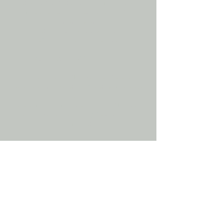
(Los días festivos, las inclemencias del
tiempo u otros eventos pueden afectar
estas horas.
Síganos en las redes sociales para
obtener actualizaciones).
Visítenos en
611 20th Ave S
Traiga una identificación con foto, una
factura de servicios públicos o médica, u
otra
documento impreso para verificar su
dirección de Seattle y bolsas para
alimentos.
Solo el año pasado, el Banco de
Alimentos @ St. Mary's distribuyó más de
3 millones de libras de alimentos por:
Sirviendo alrededor de 110,000 hogares
Proporcionar 6.000 bolsas de comestibles