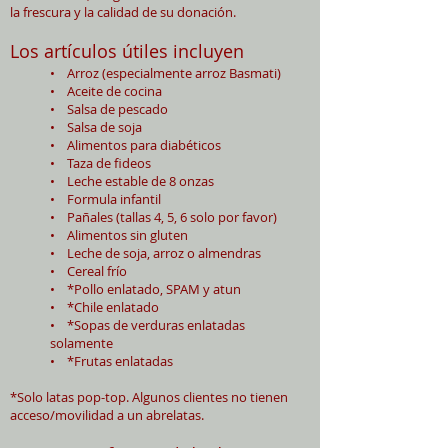
la frescura y la calidad de su donación.
Los artículos útiles incluyen
• Arroz (especialmente arroz Basmati)
• Aceite de cocina
• Salsa de pescado
• Salsa de soja
• Alimentos para diabéticos
• Taza de fideos
• Leche estable de 8 onzas
• Formula infantil
• Pañales (tallas 4, 5, 6 solo por favor)
• Alimentos sin gluten
• Leche de soja, arroz o almendras
• Cereal frío
• *Pollo enlatado, SPAM y atun
• *Chile enlatado
• *Sopas de verduras enlatadas
solamente
• *Frutas enlatadas
*Solo latas pop-top. Algunos clientes no tienen
acceso/movilidad a un abrelatas.