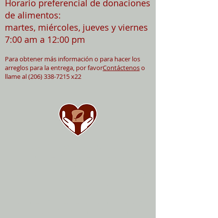
Horario preferencial de donaciones
de alimentos:
martes, miércoles, jueves y viernes
7:00 am a 12:00 pm
Para obtener más información o para hacer los
arreglos para la entrega, por favor
Contáctenos
o
llame al
(206) 338-7215
x22
The Food Bank @ St. Mary's proporciona
alimentos y artículos de cuidado
personal
a cualquier persona que viva en Seattle y
tenga 18 años o más.
Estamos abiertos los lunes, miércoles y
viernes de 10:00 a. m. a 1:00 p. m.