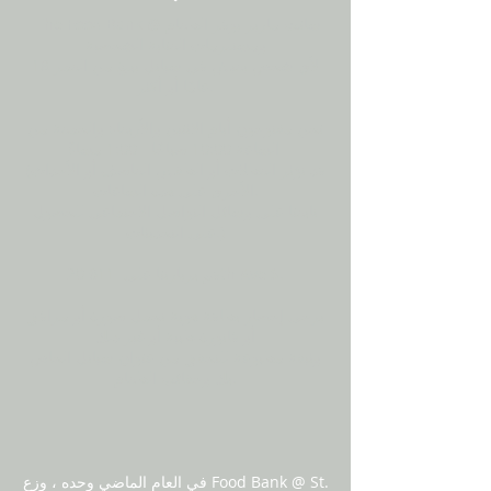
The Food Bank @ سانت ماريز يوفر الطعام
ومستلزمات العناية الشخصية
لأي شخص يعيش في سياتل يبلغ من العمر 18
عامًا أو أكثر.
نحن مفتوحون أيام الاثنين والأربعاء والجمعة من
الساعة 10:00 صباحًا - 1:00 مساءً
(قد تؤثر العطلات أو الطقس العاصف أو الأحداث
الأخرى على هذه الساعات.
تابعنا على وسائل التواصل الاجتماعي للحصول
على التحديثات.)
611 20th Ave S.
قم بزيارتنا على
يرجى إحضار بطاقة هوية تحمل صورة أو مرافق
أو فاتورة طبية أو غير ذلك
وثيقة مطبوعة للتحقق من عنوان سياتل الخاص
بك وحقائب الطعام.
في العام الماضي وحده ، وزع Food Bank @ St.