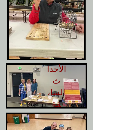
الأحدا
ث
الساب
قة