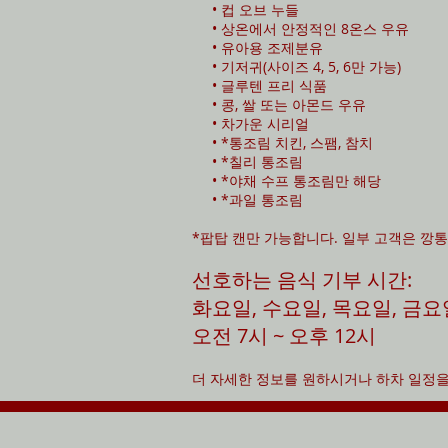
• 컵 오브 누들
• 상온에서 안정적인 8온스 우유
• 유아용 조제분유
• 기저귀(사이즈 4, 5, 6만 가능)
• 글루텐 프리 식품
• 콩, 쌀 또는 아몬드 우유
• 차가운 시리얼
• *통조림 치킨, 스팸, 참치
• *칠리 통조림
• *야채 수프 통조림만 해당
• *과일 통조림
*팝탑 캔만 가능합니다. 일부 고객은 깡통
선호하는 음식 기부 시간:
화요일, 수요일, 목요일, 금요
오전 7시 ~ 오후 12시
더 자세한 정보를 원하시거나 하차 일정